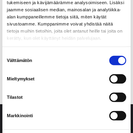
tukemiseen ja kävijämäärämme analysoimiseen. Lisäksi
jaamme sosiaalisen median, mainosalan ja analytiikka-
alan kumppaneillemme tietoja siitä, miten käytät
sivustoamme. Kumppanimme voivat yhdistää näitä
LATEST NEWS
tietoja muihin tietoihin, joita olet antanut heille tai joita on
kerätty, kun olet käyttänyt heidän palvelujaan.
New XR5 ceramic cutting disc serie
Pureva starts jointing of grinding belts
Suostumuksen
Välttämätön
valinta
New XR4 cutting discs
New XR4 cutting discs
Mieltymykset
Tilastot
Markkinointi
OY PUREVA AB