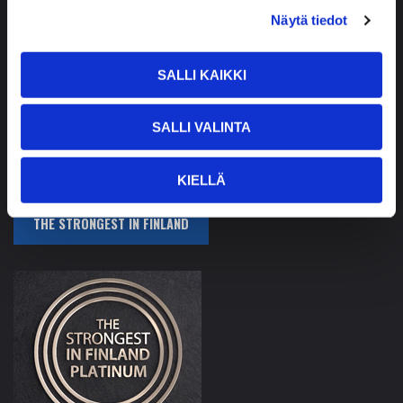
Parkkitie 14
Näytä tiedot
23360 Kustavi, Finland
Tel. +358 2 8425 000
SALLI KAIKKI
Fax +358 2 8425 020
pureva@pureva.fi
SALLI VALINTA
Privacy policy »
KIELLÄ
THE STRONGEST IN FINLAND