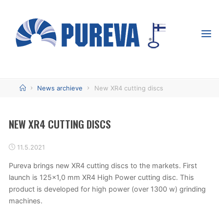
Skip
to
content
PUREVA -
TÄHTÄIMESSÄ
TUOTTAVUUS
Home
News archieve
New XR4 cutting discs
NEW XR4 CUTTING DISCS
11.5.2021
Pureva brings new XR4 cutting discs to the markets. First
launch is 125×1,0 mm XR4 High Power cutting disc. This
product is developed for high power (over 1300 w) grinding
machines.