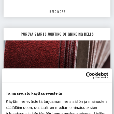
READ MORE
"NEW
XR5
CERAMIC
CUTTING
DISC
PUREVA STARTS JOINTING OF GRINDING BELTS
SERIE"
Pureva
starts
jointing
of
grinding
belts
Tämä sivusto käyttää evästeitä
Käytämme evästeitä tarjoamamme sisällön ja mainosten
räätälöimiseen, sosiaalisen median ominaisuuksien
tukemiseen ja kävijämäärämme analysoimiseen. Lisäksi