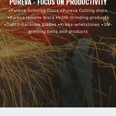
PUREVA - FOCUS ON PRODUCTIVITY
•Pureva Grinding Discs •Pureva Cutting discs
•Pureva lamelle discs •VSM-Grinding products
•DoALL-hacksaw blades •Krebs-whetstones •3M-
grinding belts and products