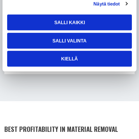
Näytä tiedot
SALLI KAIKKI
Pureva has brought new XR4 product line to the
markets for 125 mm cutting discs. This XR4 product
line takes into account the different power outputs of
SALLI VALINTA
grinding machines...
KIELLÄ
READ MORE
"NEW
XR4
CUTTING
DISCS"
BEST PROFITABILITY IN MATERIAL REMOVAL