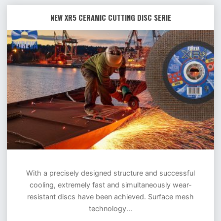
NEW XR5 CERAMIC CUTTING DISC SERIE
New
XR5
ceramic
cutting
disc
serie
With a precisely designed structure and successful
cooling, extremely fast and simultaneously wear-
resistant discs have been achieved. Surface mesh
technology...