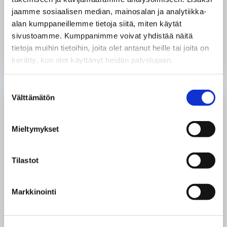
Pureva has purchased a jointing machine of grinding
jaamme sosiaalisen median, mainosalan ja analytiikka-
belts from Hiowa Oy. Pureva will extend its product
alan kumppaneillemme tietoja siitä, miten käytät
range and service...
sivustoamme. Kumppanimme voivat yhdistää näitä
tietoja muihin tietoihin, joita olet antanut heille tai joita on
kerätty, kun olet käyttänyt heidän palvelujaan.
READ MORE
"PUREVA
STARTS
JOINTING
Suostumuksen
OF
Välttämätön
valinta
GRINDING
NEW XR4 CUTTING DISCS
BELTS"
New
Mieltymykset
XR4
cutting
Tilastot
discs
Markkinointi