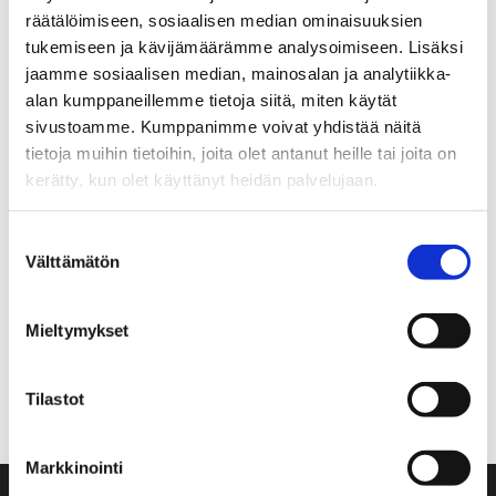
räätälöimiseen, sosiaalisen median ominaisuuksien
tukemiseen ja kävijämäärämme analysoimiseen. Lisäksi
jaamme sosiaalisen median, mainosalan ja analytiikka-
alan kumppaneillemme tietoja siitä, miten käytät
sivustoamme. Kumppanimme voivat yhdistää näitä
tietoja muihin tietoihin, joita olet antanut heille tai joita on
PRODUCT INFO
kerätty, kun olet käyttänyt heidän palvelujaan.
Instructions for use and safety
Suostumuksen
Välttämätön
valinta
INOX Requirements
Product traceability
Mieltymykset
Indentifier
Tilastot
Markkinointi