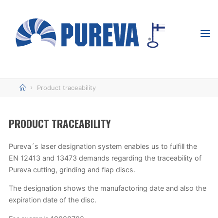
Skip
to
content
PUREVA -
TÄHTÄIMESSÄ
TUOTTAVUUS
Home
Product traceability
PRODUCT TRACEABILITY
Pureva´s laser designation system enables us to fulfill the
EN 12413 and 13473 demands regarding the traceability of
Pureva cutting, grinding and flap discs.
The designation shows the manufactoring date and also the
expiration date of the disc.