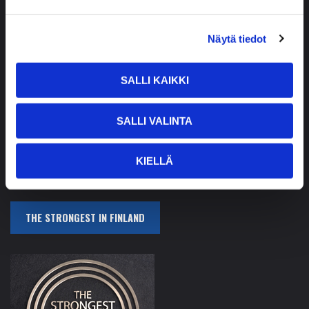
OY PUREVA AB
Näytä tiedot
Parkkitie 14
23360 Kustavi, Finland
SALLI KAIKKI
Tel. +358 2 8425 000
Fax +358 2 8425 020
SALLI VALINTA
pureva@pureva.fi
Privacy policy »
KIELLÄ
THE STRONGEST IN FINLAND